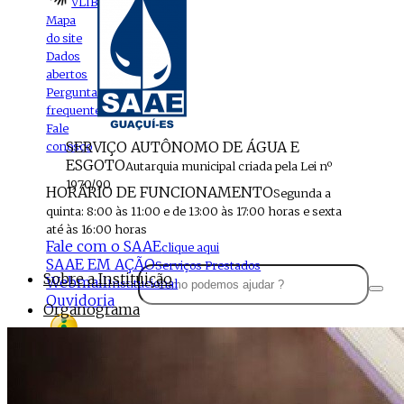
VLIBRAS
Mapa
do site
Dados
abertos
Perguntas
frequentes
Fale
SERVIÇO AUTÔNOMO DE ÁGUA E
conosco
ESGOTO
Autarquia municipal criada pela Lei nº
1970/90
HORÁRIO DE FUNCIONAMENTO
Segunda a
quinta: 8:00 às 11:00 e de 13:00 às 17:00 horas e sexta
até às 16:00 horas
Fale com o SAAE
clique aqui
SAAE EM AÇÃO
Serviços Prestados
Sobre a Instituição
Webmail
Institucional
Ouvidoria
Organograma
Perfil da Instituição
Acesso à
informação
Localização
MENU
Estrutura do SAAE