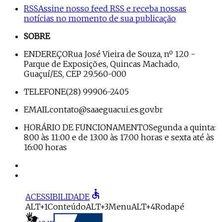
RSS
Assine nosso feed RSS e receba nossas
notícias no momento de sua publicação
SOBRE
ENDEREÇO
Rua José Vieira de Souza, nº 120 -
Parque de Exposições, Quincas Machado,
Guaçuí/ES, CEP 29.560-000
TELEFONE
(28) 99906-2405
EMAIL
contato@saaeguacui.es.gov.br
HORÁRIO DE FUNCIONAMENTO
Segunda a quinta:
8:00 às 11:00 e de 13:00 às 17:00 horas e sexta até às
16:00 horas
accessible
ACESSIBILIDADE
ALT+1
Conteúdo
ALT+3
Menu
ALT+4
Rodapé