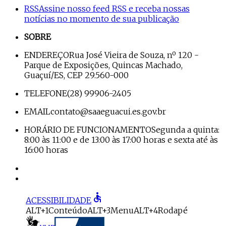
RSS
Assine nosso feed RSS e receba nossas
notícias no momento de sua publicação
SOBRE
ENDEREÇO
Rua José Vieira de Souza, nº 120 -
Parque de Exposições, Quincas Machado,
Guaçuí/ES, CEP 29.560-000
TELEFONE
(28) 99906-2405
EMAIL
contato@saaeguacui.es.gov.br
HORÁRIO DE FUNCIONAMENTO
Segunda a quinta:
8:00 às 11:00 e de 13:00 às 17:00 horas e sexta até às
16:00 horas
accessible
ACESSIBILIDADE
ALT+1
Conteúdo
ALT+3
Menu
ALT+4
Rodapé