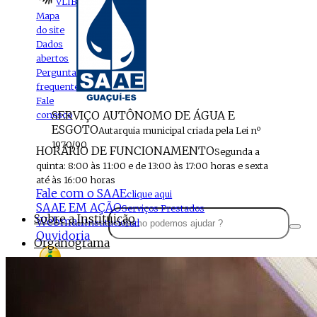
VLIBRAS
Mapa
do site
Dados
abertos
Perguntas
frequentes
Fale
SERVIÇO AUTÔNOMO DE ÁGUA E
conosco
ESGOTO
Autarquia municipal criada pela Lei nº
1970/90
HORÁRIO DE FUNCIONAMENTO
Segunda a
quinta: 8:00 às 11:00 e de 13:00 às 17:00 horas e sexta
até às 16:00 horas
Fale com o SAAE
clique aqui
SAAE EM AÇÃO
Serviços Prestados
Sobre a Instituição
Webmail
Institucional
Ouvidoria
Organograma
Perfil da Instituição
Acesso à
informação
Localização
MENU
Estrutura do SAAE