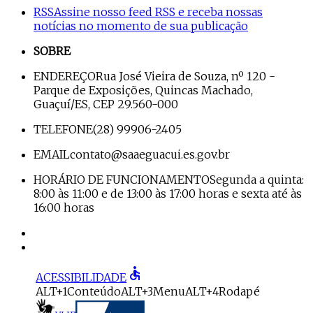
RSS
Assine nosso feed RSS e receba nossas
notícias no momento de sua publicação
SOBRE
ENDEREÇO
Rua José Vieira de Souza, nº 120 -
Parque de Exposições, Quincas Machado,
Guaçuí/ES, CEP 29.560-000
TELEFONE
(28) 99906-2405
EMAIL
contato@saaeguacui.es.gov.br
HORÁRIO DE FUNCIONAMENTO
Segunda a quinta:
8:00 às 11:00 e de 13:00 às 17:00 horas e sexta até às
16:00 horas
accessible
ACESSIBILIDADE
ALT+1
Conteúdo
ALT+3
Menu
ALT+4
Rodapé