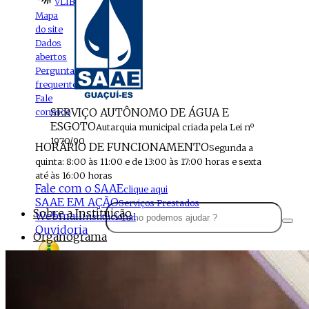
VLIBRAS
Mapa
do site
Dados
abertos
Perguntas
frequentes
Fale
SERVIÇO AUTÔNOMO DE ÁGUA E
conosco
ESGOTO
Autarquia municipal criada pela Lei nº
1970/90
HORÁRIO DE FUNCIONAMENTO
Segunda a
quinta: 8:00 às 11:00 e de 13:00 às 17:00 horas e sexta
até às 16:00 horas
Fale com o SAAE
clique aqui
SAAE EM AÇÃO
Serviços Prestados
Sobre a Instituição
Webmail
Institucional
Ouvidoria
Organograma
Perfil da Instituição
Acesso à
informação
Localização
MENU
Estrutura do SAAE