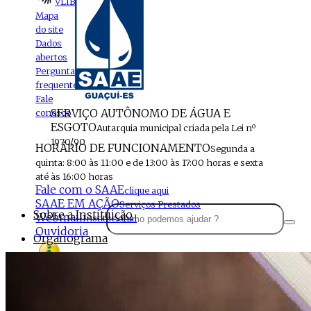
VLIBRAS
Mapa
do site
Dados
abertos
Perguntas
frequentes
Fale
SERVIÇO AUTÔNOMO DE ÁGUA E
conosco
ESGOTO
Autarquia municipal criada pela Lei nº
1970/90
HORÁRIO DE FUNCIONAMENTO
Segunda a
quinta: 8:00 às 11:00 e de 13:00 às 17:00 horas e sexta
até às 16:00 horas
Fale com o SAAE
clique aqui
SAAE EM AÇÃO
Serviços Prestados
Sobre a Instituição
Webmail
Institucional
Ouvidoria
Organograma
Perfil da Instituição
Acesso à
informação
Localização
MENU
Estrutura do SAAE