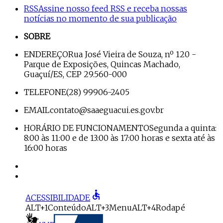
RSS
Assine nosso feed RSS e receba nossas
notícias no momento de sua publicação
SOBRE
ENDEREÇO
Rua José Vieira de Souza, nº 120 -
Parque de Exposições, Quincas Machado,
Guaçuí/ES, CEP 29.560-000
TELEFONE
(28) 99906-2405
EMAIL
contato@saaeguacui.es.gov.br
HORÁRIO DE FUNCIONAMENTO
Segunda a quinta:
8:00 às 11:00 e de 13:00 às 17:00 horas e sexta até às
16:00 horas
accessible
ACESSIBILIDADE
ALT+1
Conteúdo
ALT+3
Menu
ALT+4
Rodapé