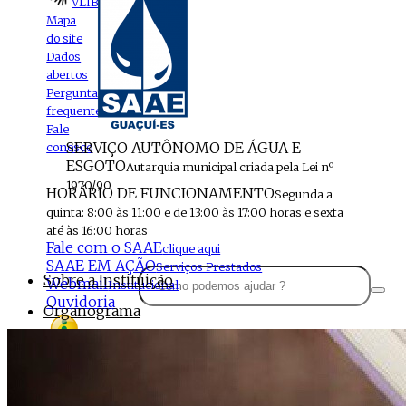
VLIBRAS
Mapa
do site
Dados
abertos
Perguntas
frequentes
Fale
SERVIÇO AUTÔNOMO DE ÁGUA E
conosco
ESGOTO
Autarquia municipal criada pela Lei nº
1970/90
HORÁRIO DE FUNCIONAMENTO
Segunda a
quinta: 8:00 às 11:00 e de 13:00 às 17:00 horas e sexta
até às 16:00 horas
Fale com o SAAE
clique aqui
SAAE EM AÇÃO
Serviços Prestados
Sobre a Instituição
Webmail
Institucional
Ouvidoria
Organograma
Perfil da Instituição
Acesso à
informação
Localização
MENU
Estrutura do SAAE