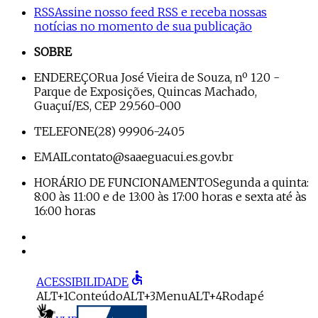
RSS
Assine nosso feed RSS e receba nossas
notícias no momento de sua publicação
SOBRE
ENDEREÇO
Rua José Vieira de Souza, nº 120 -
Parque de Exposições, Quincas Machado,
Guaçuí/ES, CEP 29.560-000
TELEFONE
(28) 99906-2405
EMAIL
contato@saaeguacui.es.gov.br
HORÁRIO DE FUNCIONAMENTO
Segunda a quinta:
8:00 às 11:00 e de 13:00 às 17:00 horas e sexta até às
16:00 horas
accessible
ACESSIBILIDADE
ALT+1
Conteúdo
ALT+3
Menu
ALT+4
Rodapé