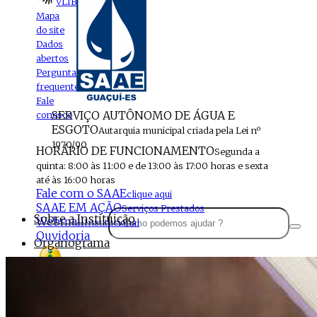
VLIBRAS
Mapa
do site
Dados
abertos
Perguntas
frequentes
Fale
SERVIÇO AUTÔNOMO DE ÁGUA E
conosco
ESGOTO
Autarquia municipal criada pela Lei nº
1970/90
HORÁRIO DE FUNCIONAMENTO
Segunda a
quinta: 8:00 às 11:00 e de 13:00 às 17:00 horas e sexta
até às 16:00 horas
Fale com o SAAE
clique aqui
SAAE EM AÇÃO
Serviços Prestados
Sobre a Instituição
Webmail
Institucional
Ouvidoria
Organograma
Perfil da Instituição
Acesso à
informação
Localização
MENU
Estrutura do SAAE