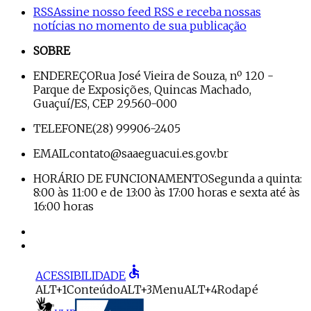
RSS
Assine nosso feed RSS e receba nossas
notícias no momento de sua publicação
SOBRE
ENDEREÇO
Rua José Vieira de Souza, nº 120 -
Parque de Exposições, Quincas Machado,
Guaçuí/ES, CEP 29.560-000
TELEFONE
(28) 99906-2405
EMAIL
contato@saaeguacui.es.gov.br
HORÁRIO DE FUNCIONAMENTO
Segunda a quinta:
8:00 às 11:00 e de 13:00 às 17:00 horas e sexta até às
16:00 horas
accessible
ACESSIBILIDADE
ALT+1
Conteúdo
ALT+3
Menu
ALT+4
Rodapé