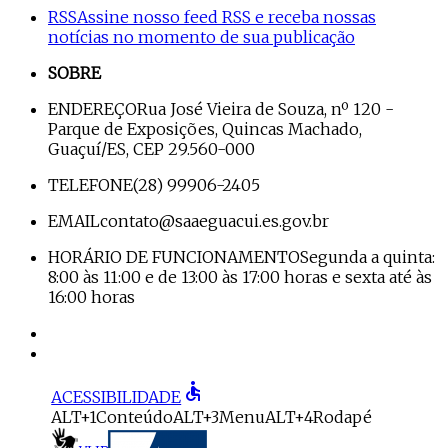
RSS
Assine nosso feed RSS e receba nossas
notícias no momento de sua publicação
SOBRE
ENDEREÇO
Rua José Vieira de Souza, nº 120 -
Parque de Exposições, Quincas Machado,
Guaçuí/ES, CEP 29.560-000
TELEFONE
(28) 99906-2405
EMAIL
contato@saaeguacui.es.gov.br
HORÁRIO DE FUNCIONAMENTO
Segunda a quinta:
8:00 às 11:00 e de 13:00 às 17:00 horas e sexta até às
16:00 horas
accessible
ACESSIBILIDADE
ALT+1
Conteúdo
ALT+3
Menu
ALT+4
Rodapé