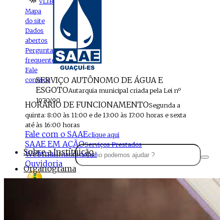
VLIBRAS
Mapa
do site
Dados
abertos
Perguntas
frequentes
Fale
SERVIÇO AUTÔNOMO DE ÁGUA E
conosco
ESGOTO
Autarquia municipal criada pela Lei nº
1970/90
HORÁRIO DE FUNCIONAMENTO
Segunda a
quinta: 8:00 às 11:00 e de 13:00 às 17:00 horas e sexta
até às 16:00 horas
Fale com o SAAE
clique aqui
SAAE EM AÇÃO
Serviços Prestados
Sobre a Instituição
Webmail
Institucional
Ouvidoria
Organograma
Perfil da Instituição
Acesso à
informação
Localização
MENU
Estrutura do SAAE