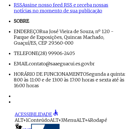
RSS
Assine nosso feed RSS e receba nossas
notícias no momento de sua publicação
SOBRE
ENDEREÇO
Rua José Vieira de Souza, nº 120 -
Parque de Exposições, Quincas Machado,
Guaçuí/ES, CEP 29.560-000
TELEFONE
(28) 99906-2405
EMAIL
contato@saaeguacui.es.gov.br
HORÁRIO DE FUNCIONAMENTO
Segunda a quinta:
8:00 às 11:00 e de 13:00 às 17:00 horas e sexta até às
16:00 horas
accessible
ACESSIBILIDADE
ALT+1
Conteúdo
ALT+3
Menu
ALT+4
Rodapé