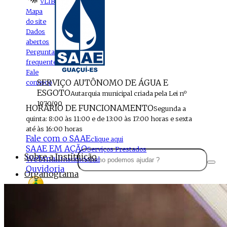
VLIBRAS
Mapa
do site
Dados
abertos
Perguntas
frequentes
Fale
SERVIÇO AUTÔNOMO DE ÁGUA E
conosco
ESGOTO
Autarquia municipal criada pela Lei nº
1970/90
HORÁRIO DE FUNCIONAMENTO
Segunda a
quinta: 8:00 às 11:00 e de 13:00 às 17:00 horas e sexta
até às 16:00 horas
Fale com o SAAE
clique aqui
SAAE EM AÇÃO
Serviços Prestados
Sobre a Instituição
Webmail
Institucional
Ouvidoria
Organograma
Perfil da Instituição
Acesso à
informação
Localização
MENU
Estrutura do SAAE