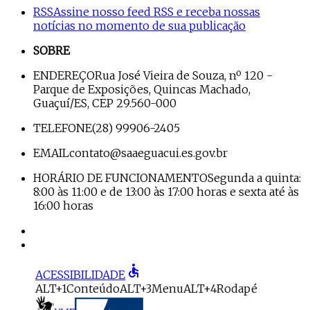
RSS
Assine nosso feed RSS e receba nossas
notícias no momento de sua publicação
SOBRE
ENDEREÇO
Rua José Vieira de Souza, nº 120 -
Parque de Exposições, Quincas Machado,
Guaçuí/ES, CEP 29.560-000
TELEFONE
(28) 99906-2405
EMAIL
contato@saaeguacui.es.gov.br
HORÁRIO DE FUNCIONAMENTO
Segunda a quinta:
8:00 às 11:00 e de 13:00 às 17:00 horas e sexta até às
16:00 horas
accessible
ACESSIBILIDADE
ALT+1
Conteúdo
ALT+3
Menu
ALT+4
Rodapé