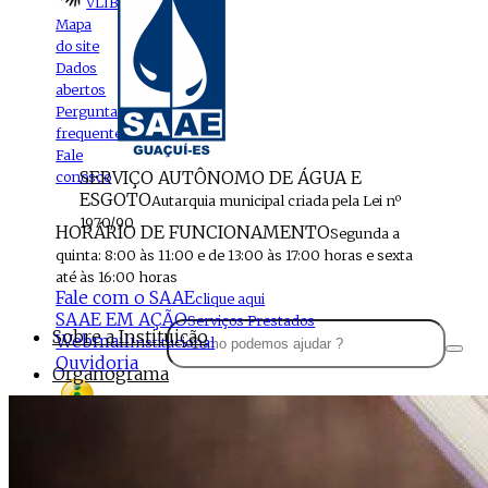
VLIBRAS
Mapa
do site
Dados
abertos
Perguntas
frequentes
Fale
SERVIÇO AUTÔNOMO DE ÁGUA E
conosco
ESGOTO
Autarquia municipal criada pela Lei nº
1970/90
HORÁRIO DE FUNCIONAMENTO
Segunda a
quinta: 8:00 às 11:00 e de 13:00 às 17:00 horas e sexta
até às 16:00 horas
Fale com o SAAE
clique aqui
SAAE EM AÇÃO
Serviços Prestados
Sobre a Instituição
Webmail
Institucional
Ouvidoria
Organograma
Perfil da Instituição
Acesso à
informação
Localização
MENU
Estrutura do SAAE