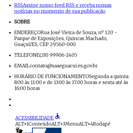
RSS
Assine nosso feed RSS e receba nossas
notícias no momento de sua publicação
SOBRE
ENDEREÇO
Rua José Vieira de Souza, nº 120 -
Parque de Exposições, Quincas Machado,
Guaçuí/ES, CEP 29.560-000
TELEFONE
(28) 99906-2405
EMAIL
contato@saaeguacui.es.gov.br
HORÁRIO DE FUNCIONAMENTO
Segunda a quinta:
8:00 às 11:00 e de 13:00 às 17:00 horas e sexta até às
16:00 horas
accessible
ACESSIBILIDADE
ALT+1
Conteúdo
ALT+3
Menu
ALT+4
Rodapé