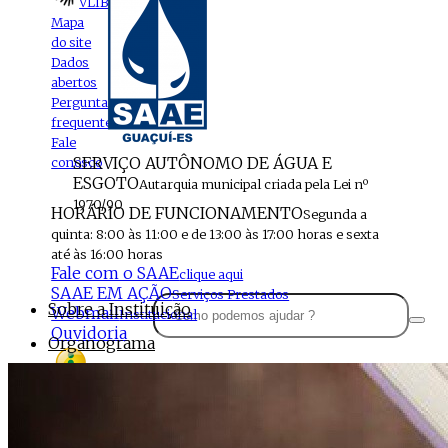
VLIBRAS
Mapa
do site
Dados
abertos
Perguntas
frequentes
Fale
SERVIÇO AUTÔNOMO DE ÁGUA E
conosco
ESGOTO
Autarquia municipal criada pela Lei nº
1970/90
HORÁRIO DE FUNCIONAMENTO
Segunda a
quinta: 8:00 às 11:00 e de 13:00 às 17:00 horas e sexta
até às 16:00 horas
Fale com o SAAE
clique aqui
SAAE EM AÇÃO
Serviços Prestados
Sobre a Instituição
Webmail
Institucional
Ouvidoria
Organograma
Perfil da Instituição
Acesso à
informação
Localização
MENU
Estrutura do SAAE