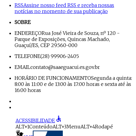
RSS
Assine nosso feed RSS e receba nossas
notícias no momento de sua publicação
SOBRE
ENDEREÇO
Rua José Vieira de Souza, nº 120 -
Parque de Exposições, Quincas Machado,
Guaçuí/ES, CEP 29.560-000
TELEFONE
(28) 99906-2405
EMAIL
contato@saaeguacui.es.gov.br
HORÁRIO DE FUNCIONAMENTO
Segunda a quinta:
8:00 às 11:00 e de 13:00 às 17:00 horas e sexta até às
16:00 horas
accessible
ACESSIBILIDADE
ALT+1
Conteúdo
ALT+3
Menu
ALT+4
Rodapé