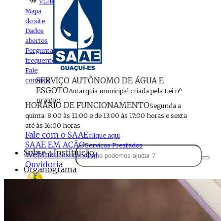
VLIBRAS
Mapa
do site
Dados
abertos
Perguntas
frequentes
Fale
SERVIÇO AUTÔNOMO DE ÁGUA E
conosco
ESGOTO
Autarquia municipal criada pela Lei nº
1970/90
HORÁRIO DE FUNCIONAMENTO
Segunda a
quinta: 8:00 às 11:00 e de 13:00 às 17:00 horas e sexta
até às 16:00 horas
Fale com o SAAE
clique aqui
SAAE EM AÇÃO
Serviços Prestados
Sobre a Instituição
Webmail
Institucional
Ouvidoria
Organograma
Perfil da Instituição
Acesso à
informação
Localização
MENU
Estrutura do SAAE