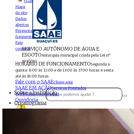
VLIBRAS
Mapa
do site
Dados
abertos
Perguntas
frequentes
Fale
SERVIÇO AUTÔNOMO DE ÁGUA E
conosco
ESGOTO
Autarquia municipal criada pela Lei nº
1970/90
HORÁRIO DE FUNCIONAMENTO
Segunda a
quinta: 8:00 às 11:00 e de 13:00 às 17:00 horas e sexta
até às 16:00 horas
Fale com o SAAE
clique aqui
SAAE EM AÇÃO
Serviços Prestados
Sobre a Instituição
Webmail
Institucional
Ouvidoria
Organograma
Perfil da Instituição
Acesso à
informação
Localização
MENU
Estrutura do SAAE