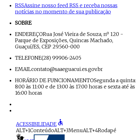
RSS
Assine nosso feed RSS e receba nossas
notícias no momento de sua publicação
SOBRE
ENDEREÇO
Rua José Vieira de Souza, nº 120 -
Parque de Exposições, Quincas Machado,
Guaçuí/ES, CEP 29.560-000
TELEFONE
(28) 99906-2405
EMAIL
contato@saaeguacui.es.gov.br
HORÁRIO DE FUNCIONAMENTO
Segunda a quinta:
8:00 às 11:00 e de 13:00 às 17:00 horas e sexta até às
16:00 horas
accessible
ACESSIBILIDADE
ALT+1
Conteúdo
ALT+3
Menu
ALT+4
Rodapé