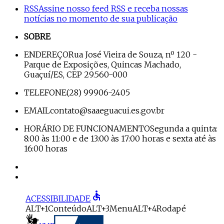
RSS
Assine nosso feed RSS e receba nossas
notícias no momento de sua publicação
SOBRE
ENDEREÇO
Rua José Vieira de Souza, nº 120 -
Parque de Exposições, Quincas Machado,
Guaçuí/ES, CEP 29.560-000
TELEFONE
(28) 99906-2405
EMAIL
contato@saaeguacui.es.gov.br
HORÁRIO DE FUNCIONAMENTO
Segunda a quinta:
8:00 às 11:00 e de 13:00 às 17:00 horas e sexta até às
16:00 horas
accessible
ACESSIBILIDADE
ALT+1
Conteúdo
ALT+3
Menu
ALT+4
Rodapé