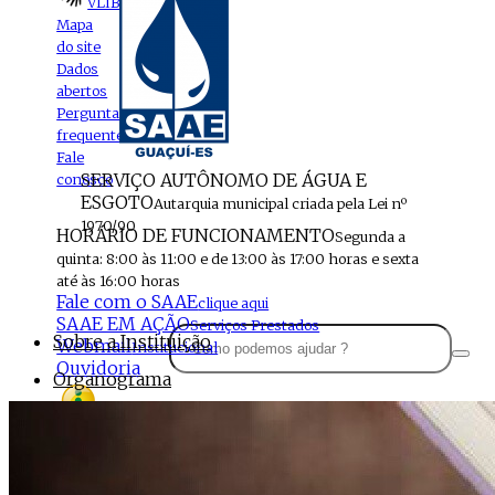
VLIBRAS
Mapa
do site
Dados
abertos
Perguntas
frequentes
Fale
SERVIÇO AUTÔNOMO DE ÁGUA E
conosco
ESGOTO
Autarquia municipal criada pela Lei nº
1970/90
HORÁRIO DE FUNCIONAMENTO
Segunda a
quinta: 8:00 às 11:00 e de 13:00 às 17:00 horas e sexta
até às 16:00 horas
Fale com o SAAE
clique aqui
SAAE EM AÇÃO
Serviços Prestados
Sobre a Instituição
Webmail
Institucional
Ouvidoria
Organograma
Perfil da Instituição
Acesso à
informação
Localização
MENU
Estrutura do SAAE