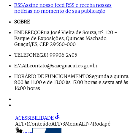
RSS
Assine nosso feed RSS e receba nossas
notícias no momento de sua publicação
SOBRE
ENDEREÇO
Rua José Vieira de Souza, nº 120 -
Parque de Exposições, Quincas Machado,
Guaçuí/ES, CEP 29.560-000
TELEFONE
(28) 99906-2405
EMAIL
contato@saaeguacui.es.gov.br
HORÁRIO DE FUNCIONAMENTO
Segunda a quinta:
8:00 às 11:00 e de 13:00 às 17:00 horas e sexta até às
16:00 horas
accessible
ACESSIBILIDADE
ALT+1
Conteúdo
ALT+3
Menu
ALT+4
Rodapé