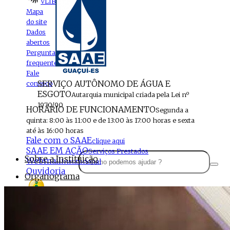
VLIBRAS
Mapa
do site
Dados
abertos
Perguntas
frequentes
Fale
SERVIÇO AUTÔNOMO DE ÁGUA E
conosco
ESGOTO
Autarquia municipal criada pela Lei nº
1970/90
HORÁRIO DE FUNCIONAMENTO
Segunda a
quinta: 8:00 às 11:00 e de 13:00 às 17:00 horas e sexta
até às 16:00 horas
Fale com o SAAE
clique aqui
SAAE EM AÇÃO
Serviços Prestados
Sobre a Instituição
Webmail
Institucional
Ouvidoria
Organograma
Perfil da Instituição
Acesso à
informação
Localização
MENU
Estrutura do SAAE