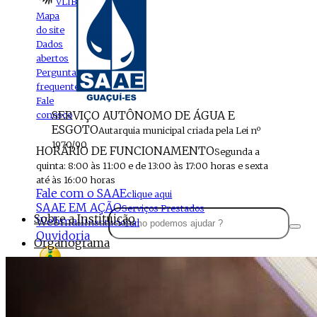
VLIBRAS
Mapa
do site
Dados
abertos
Perguntas
frequentes
Fale
SERVIÇO AUTÔNOMO DE ÁGUA E
conosco
ESGOTO
Autarquia municipal criada pela Lei nº
1970/90
HORÁRIO DE FUNCIONAMENTO
Segunda a
quinta: 8:00 às 11:00 e de 13:00 às 17:00 horas e sexta
até às 16:00 horas
Fale com o SAAE
clique aqui
SAAE EM AÇÃO
Serviços Prestados
Sobre a Instituição
Webmail
Institucional
Ouvidoria
Organograma
Perfil da Instituição
Acesso à
informação
Localização
MENU
Estrutura do SAAE