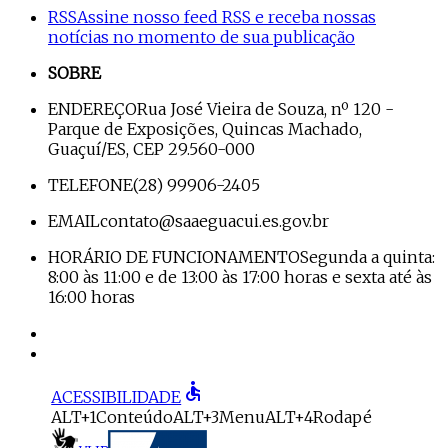
RSS
Assine nosso feed RSS e receba nossas
notícias no momento de sua publicação
SOBRE
ENDEREÇO
Rua José Vieira de Souza, nº 120 -
Parque de Exposições, Quincas Machado,
Guaçuí/ES, CEP 29.560-000
TELEFONE
(28) 99906-2405
EMAIL
contato@saaeguacui.es.gov.br
HORÁRIO DE FUNCIONAMENTO
Segunda a quinta:
8:00 às 11:00 e de 13:00 às 17:00 horas e sexta até às
16:00 horas
accessible
ACESSIBILIDADE
ALT+1
Conteúdo
ALT+3
Menu
ALT+4
Rodapé