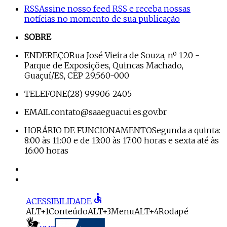
RSS
Assine nosso feed RSS e receba nossas
notícias no momento de sua publicação
SOBRE
ENDEREÇO
Rua José Vieira de Souza, nº 120 -
Parque de Exposições, Quincas Machado,
Guaçuí/ES, CEP 29.560-000
TELEFONE
(28) 99906-2405
EMAIL
contato@saaeguacui.es.gov.br
HORÁRIO DE FUNCIONAMENTO
Segunda a quinta:
8:00 às 11:00 e de 13:00 às 17:00 horas e sexta até às
16:00 horas
accessible
ACESSIBILIDADE
ALT+1
Conteúdo
ALT+3
Menu
ALT+4
Rodapé