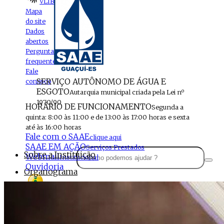
VLIBRAS
Mapa
do site
Dados
abertos
Perguntas
frequentes
Fale
SERVIÇO AUTÔNOMO DE ÁGUA E
conosco
ESGOTO
Autarquia municipal criada pela Lei nº
1970/90
HORÁRIO DE FUNCIONAMENTO
Segunda a
quinta: 8:00 às 11:00 e de 13:00 às 17:00 horas e sexta
até às 16:00 horas
Fale com o SAAE
clique aqui
SAAE EM AÇÃO
Serviços Prestados
Sobre a Instituição
Webmail
Institucional
Ouvidoria
Organograma
Perfil da Instituição
Acesso à
informação
Localização
MENU
Estrutura do SAAE