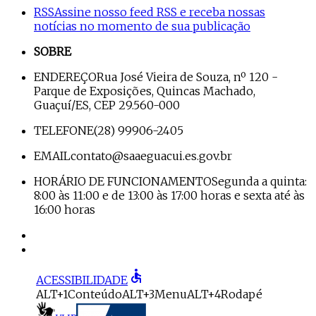
RSS
Assine nosso feed RSS e receba nossas
notícias no momento de sua publicação
SOBRE
ENDEREÇO
Rua José Vieira de Souza, nº 120 -
Parque de Exposições, Quincas Machado,
Guaçuí/ES, CEP 29.560-000
TELEFONE
(28) 99906-2405
EMAIL
contato@saaeguacui.es.gov.br
HORÁRIO DE FUNCIONAMENTO
Segunda a quinta:
8:00 às 11:00 e de 13:00 às 17:00 horas e sexta até às
16:00 horas
accessible
ACESSIBILIDADE
ALT+1
Conteúdo
ALT+3
Menu
ALT+4
Rodapé