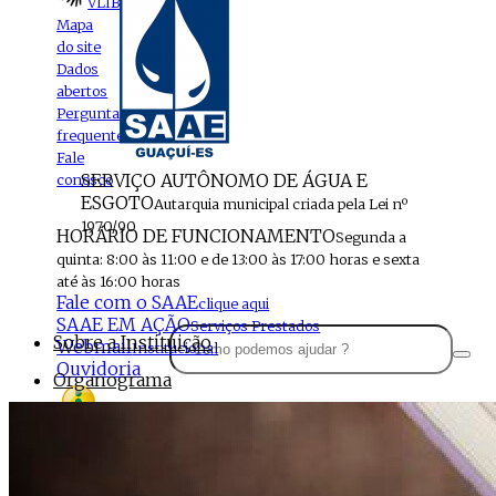
VLIBRAS
Mapa
do site
Dados
abertos
Perguntas
frequentes
Fale
SERVIÇO AUTÔNOMO DE ÁGUA E
conosco
ESGOTO
Autarquia municipal criada pela Lei nº
1970/90
HORÁRIO DE FUNCIONAMENTO
Segunda a
quinta: 8:00 às 11:00 e de 13:00 às 17:00 horas e sexta
até às 16:00 horas
Fale com o SAAE
clique aqui
SAAE EM AÇÃO
Serviços Prestados
Sobre a Instituição
Webmail
Institucional
Ouvidoria
Organograma
Perfil da Instituição
Acesso à
informação
Localização
MENU
Estrutura do SAAE