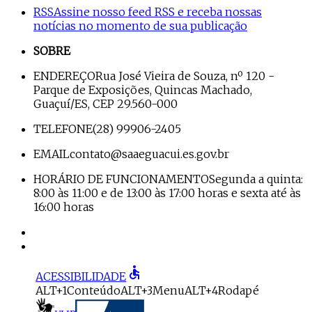
RSS
Assine nosso feed RSS e receba nossas
notícias no momento de sua publicação
SOBRE
ENDEREÇO
Rua José Vieira de Souza, nº 120 -
Parque de Exposições, Quincas Machado,
Guaçuí/ES, CEP 29.560-000
TELEFONE
(28) 99906-2405
EMAIL
contato@saaeguacui.es.gov.br
HORÁRIO DE FUNCIONAMENTO
Segunda a quinta:
8:00 às 11:00 e de 13:00 às 17:00 horas e sexta até às
16:00 horas
accessible
ACESSIBILIDADE
ALT+1
Conteúdo
ALT+3
Menu
ALT+4
Rodapé