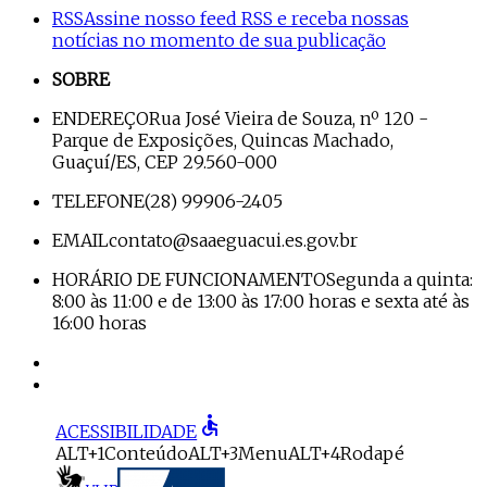
RSS
Assine nosso feed RSS e receba nossas
notícias no momento de sua publicação
SOBRE
ENDEREÇO
Rua José Vieira de Souza, nº 120 -
Parque de Exposições, Quincas Machado,
Guaçuí/ES, CEP 29.560-000
TELEFONE
(28) 99906-2405
EMAIL
contato@saaeguacui.es.gov.br
HORÁRIO DE FUNCIONAMENTO
Segunda a quinta:
8:00 às 11:00 e de 13:00 às 17:00 horas e sexta até às
16:00 horas
accessible
ACESSIBILIDADE
ALT+1
Conteúdo
ALT+3
Menu
ALT+4
Rodapé