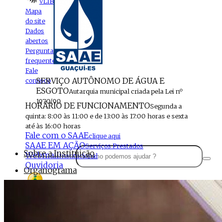
VLIBRAS
Mapa
do site
Dados
abertos
Perguntas
frequentes
Fale
SERVIÇO AUTÔNOMO DE ÁGUA E
conosco
ESGOTO
Autarquia municipal criada pela Lei nº
1970/90
HORÁRIO DE FUNCIONAMENTO
Segunda a
quinta: 8:00 às 11:00 e de 13:00 às 17:00 horas e sexta
até às 16:00 horas
Fale com o SAAE
clique aqui
SAAE EM AÇÃO
Serviços Prestados
Sobre a Instituição
Webmail
Institucional
Ouvidoria
Organograma
Perfil da Instituição
Acesso à
informação
Localização
MENU
Estrutura do SAAE