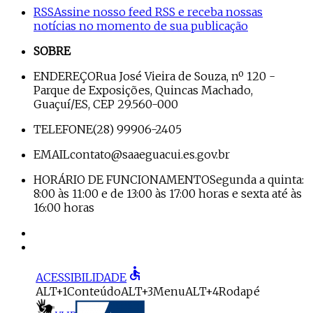
RSS
Assine nosso feed RSS e receba nossas
notícias no momento de sua publicação
SOBRE
ENDEREÇO
Rua José Vieira de Souza, nº 120 -
Parque de Exposições, Quincas Machado,
Guaçuí/ES, CEP 29.560-000
TELEFONE
(28) 99906-2405
EMAIL
contato@saaeguacui.es.gov.br
HORÁRIO DE FUNCIONAMENTO
Segunda a quinta:
8:00 às 11:00 e de 13:00 às 17:00 horas e sexta até às
16:00 horas
accessible
ACESSIBILIDADE
ALT+1
Conteúdo
ALT+3
Menu
ALT+4
Rodapé