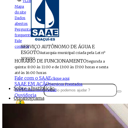
VLIBRAS
Mapa
do site
Dados
abertos
Perguntas
frequentes
Fale
SERVIÇO AUTÔNOMO DE ÁGUA E
conosco
ESGOTO
Autarquia municipal criada pela Lei nº
1970/90
HORÁRIO DE FUNCIONAMENTO
Segunda a
quinta: 8:00 às 11:00 e de 13:00 às 17:00 horas e sexta
até às 16:00 horas
Fale com o SAAE
clique aqui
SAAE EM AÇÃO
Serviços Prestados
Sobre a Instituição
Webmail
Institucional
Ouvidoria
Organograma
Perfil da Instituição
Acesso à
informação
Localização
MENU
Estrutura do SAAE