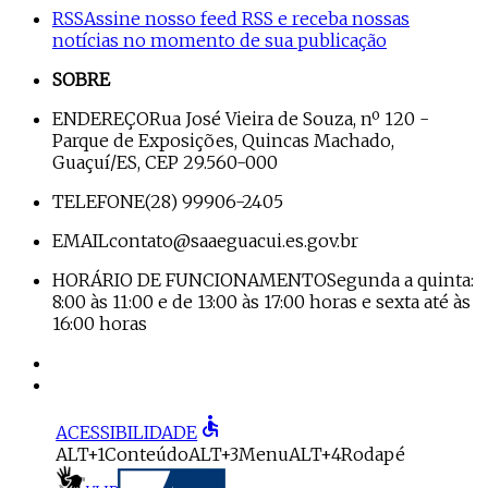
RSS
Assine nosso feed RSS e receba nossas
notícias no momento de sua publicação
SOBRE
ENDEREÇO
Rua José Vieira de Souza, nº 120 -
Parque de Exposições, Quincas Machado,
Guaçuí/ES, CEP 29.560-000
TELEFONE
(28) 99906-2405
EMAIL
contato@saaeguacui.es.gov.br
HORÁRIO DE FUNCIONAMENTO
Segunda a quinta:
8:00 às 11:00 e de 13:00 às 17:00 horas e sexta até às
16:00 horas
accessible
ACESSIBILIDADE
ALT+1
Conteúdo
ALT+3
Menu
ALT+4
Rodapé