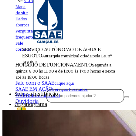
VLIBRAS
Mapa
do site
Dados
abertos
Perguntas
frequentes
Fale
SERVIÇO AUTÔNOMO DE ÁGUA E
conosco
ESGOTO
Autarquia municipal criada pela Lei nº
1970/90
HORÁRIO DE FUNCIONAMENTO
Segunda a
quinta: 8:00 às 11:00 e de 13:00 às 17:00 horas e sexta
até às 16:00 horas
Fale com o SAAE
clique aqui
SAAE EM AÇÃO
Serviços Prestados
Sobre a Instituição
Webmail
Institucional
Ouvidoria
Organograma
Perfil da Instituição
Acesso à
informação
Localização
MENU
Estrutura do SAAE