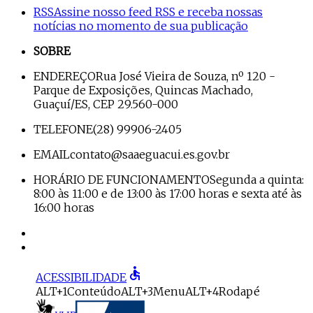
RSS
Assine nosso feed RSS e receba nossas
notícias no momento de sua publicação
SOBRE
ENDEREÇO
Rua José Vieira de Souza, nº 120 -
Parque de Exposições, Quincas Machado,
Guaçuí/ES, CEP 29.560-000
TELEFONE
(28) 99906-2405
EMAIL
contato@saaeguacui.es.gov.br
HORÁRIO DE FUNCIONAMENTO
Segunda a quinta:
8:00 às 11:00 e de 13:00 às 17:00 horas e sexta até às
16:00 horas
accessible
ACESSIBILIDADE
ALT+1
Conteúdo
ALT+3
Menu
ALT+4
Rodapé