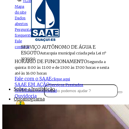
VLIBRAS
Mapa
do site
Dados
abertos
Perguntas
frequentes
Fale
SERVIÇO AUTÔNOMO DE ÁGUA E
conosco
ESGOTO
Autarquia municipal criada pela Lei nº
1970/90
HORÁRIO DE FUNCIONAMENTO
Segunda a
quinta: 8:00 às 11:00 e de 13:00 às 17:00 horas e sexta
até às 16:00 horas
Fale com o SAAE
clique aqui
SAAE EM AÇÃO
Serviços Prestados
Sobre a Instituição
Webmail
Institucional
Ouvidoria
Organograma
Perfil da Instituição
Acesso à
informação
Localização
MENU
Estrutura do SAAE