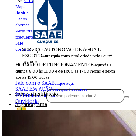
VLIBRAS
Mapa
do site
Dados
abertos
Perguntas
frequentes
Fale
SERVIÇO AUTÔNOMO DE ÁGUA E
conosco
ESGOTO
Autarquia municipal criada pela Lei nº
1970/90
HORÁRIO DE FUNCIONAMENTO
Segunda a
quinta: 8:00 às 11:00 e de 13:00 às 17:00 horas e sexta
até às 16:00 horas
Fale com o SAAE
clique aqui
SAAE EM AÇÃO
Serviços Prestados
Sobre a Instituição
Webmail
Institucional
Ouvidoria
Organograma
Perfil da Instituição
Acesso à
informação
Localização
MENU
Estrutura do SAAE