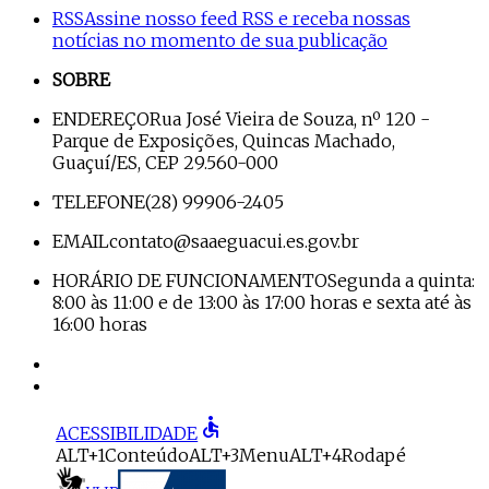
RSS
Assine nosso feed RSS e receba nossas
notícias no momento de sua publicação
SOBRE
ENDEREÇO
Rua José Vieira de Souza, nº 120 -
Parque de Exposições, Quincas Machado,
Guaçuí/ES, CEP 29.560-000
TELEFONE
(28) 99906-2405
EMAIL
contato@saaeguacui.es.gov.br
HORÁRIO DE FUNCIONAMENTO
Segunda a quinta:
8:00 às 11:00 e de 13:00 às 17:00 horas e sexta até às
16:00 horas
accessible
ACESSIBILIDADE
ALT+1
Conteúdo
ALT+3
Menu
ALT+4
Rodapé