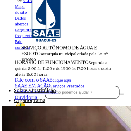
VLIBRAS
Mapa
do site
Dados
abertos
Perguntas
frequentes
Fale
SERVIÇO AUTÔNOMO DE ÁGUA E
conosco
ESGOTO
Autarquia municipal criada pela Lei nº
1970/90
HORÁRIO DE FUNCIONAMENTO
Segunda a
quinta: 8:00 às 11:00 e de 13:00 às 17:00 horas e sexta
até às 16:00 horas
Fale com o SAAE
clique aqui
SAAE EM AÇÃO
Serviços Prestados
Sobre a Instituição
Webmail
Institucional
Ouvidoria
Organograma
Perfil da Instituição
Acesso à
informação
Localização
MENU
Estrutura do SAAE