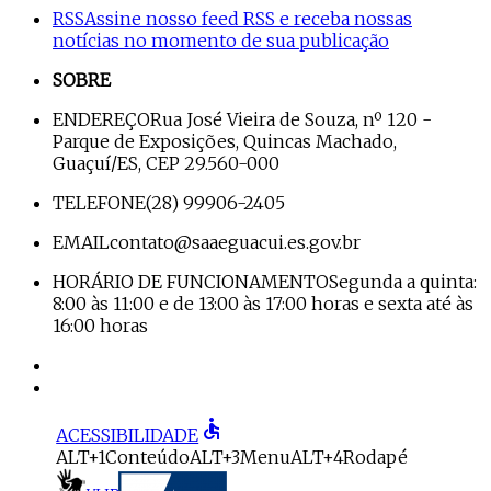
RSS
Assine nosso feed RSS e receba nossas
notícias no momento de sua publicação
SOBRE
ENDEREÇO
Rua José Vieira de Souza, nº 120 -
Parque de Exposições, Quincas Machado,
Guaçuí/ES, CEP 29.560-000
TELEFONE
(28) 99906-2405
EMAIL
contato@saaeguacui.es.gov.br
HORÁRIO DE FUNCIONAMENTO
Segunda a quinta:
8:00 às 11:00 e de 13:00 às 17:00 horas e sexta até às
16:00 horas
accessible
ACESSIBILIDADE
ALT+1
Conteúdo
ALT+3
Menu
ALT+4
Rodapé