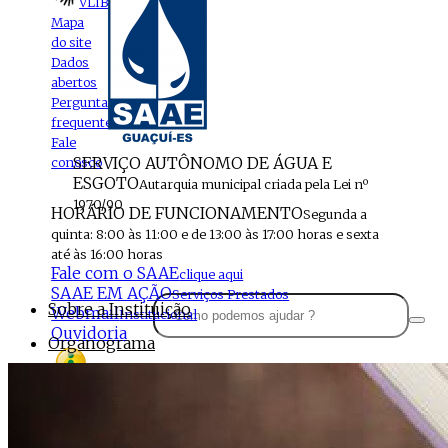
VLIBRAS
Mapa
do site
Dados
abertos
Perguntas
frequentes
Fale
SERVIÇO AUTÔNOMO DE ÁGUA E
conosco
ESGOTO
Autarquia municipal criada pela Lei nº
1970/90
HORÁRIO DE FUNCIONAMENTO
Segunda a
quinta: 8:00 às 11:00 e de 13:00 às 17:00 horas e sexta
até às 16:00 horas
Fale com o SAAE
clique aqui
SAAE EM AÇÃO
Serviços Prestados
Sobre a Instituição
Webmail
Institucional
Ouvidoria
Organograma
Perfil da Instituição
Acesso à
informação
Localização
MENU
Estrutura do SAAE