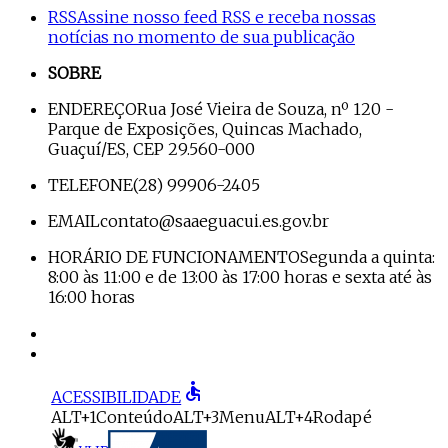
RSS
Assine nosso feed RSS e receba nossas
notícias no momento de sua publicação
SOBRE
ENDEREÇO
Rua José Vieira de Souza, nº 120 -
Parque de Exposições, Quincas Machado,
Guaçuí/ES, CEP 29.560-000
TELEFONE
(28) 99906-2405
EMAIL
contato@saaeguacui.es.gov.br
HORÁRIO DE FUNCIONAMENTO
Segunda a quinta:
8:00 às 11:00 e de 13:00 às 17:00 horas e sexta até às
16:00 horas
accessible
ACESSIBILIDADE
ALT+1
Conteúdo
ALT+3
Menu
ALT+4
Rodapé