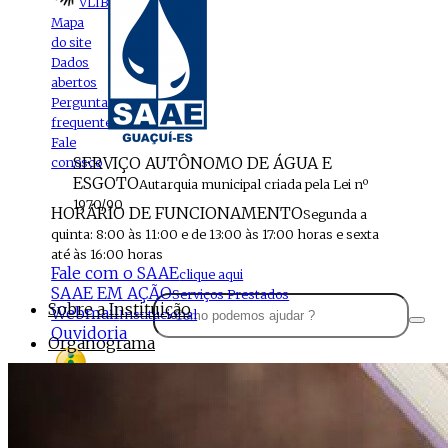
VLIBRAS
Mapa
do site
Dados
abertos
Perguntas
frequentes
Fale
SERVIÇO AUTÔNOMO DE ÁGUA E
conosco
ESGOTO
Autarquia municipal criada pela Lei nº
1970/90
HORÁRIO DE FUNCIONAMENTO
Segunda a
quinta: 8:00 às 11:00 e de 13:00 às 17:00 horas e sexta
até às 16:00 horas
Fale com o SAAE
clique aqui
SAAE EM AÇÃO
Serviços Prestados
Sobre a Instituição
Webmail
Institucional
Ouvidoria
Organograma
Perfil da Instituição
Acesso à
informação
Localização
MENU
Estrutura do SAAE