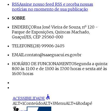
RSS
Assine nosso feed RSS e receba nossas
notícias no momento de sua publicação
SOBRE
ENDEREÇO
Rua José Vieira de Souza, nº 120 -
Parque de Exposições, Quincas Machado,
Guaçuí/ES, CEP 29.560-000
TELEFONE
(28) 99906-2405
EMAIL
contato@saaeguacui.es.gov.br
HORÁRIO DE FUNCIONAMENTO
Segunda a quinta:
8:00 às 11:00 e de 13:00 às 17:00 horas e sexta até às
16:00 horas
accessible
ACESSIBILIDADE
ALT+1
Conteúdo
ALT+3
Menu
ALT+4
Rodapé