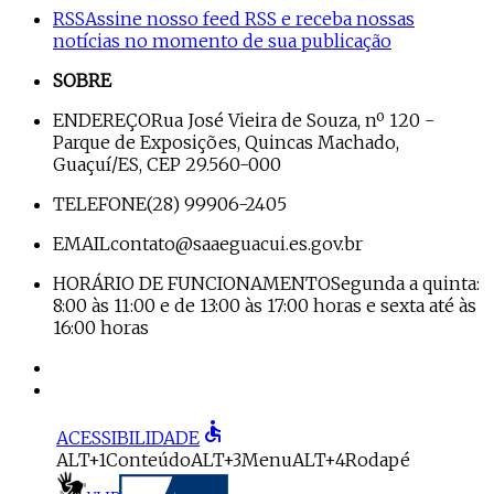
RSS
Assine nosso feed RSS e receba nossas
notícias no momento de sua publicação
SOBRE
ENDEREÇO
Rua José Vieira de Souza, nº 120 -
Parque de Exposições, Quincas Machado,
Guaçuí/ES, CEP 29.560-000
TELEFONE
(28) 99906-2405
EMAIL
contato@saaeguacui.es.gov.br
HORÁRIO DE FUNCIONAMENTO
Segunda a quinta:
8:00 às 11:00 e de 13:00 às 17:00 horas e sexta até às
16:00 horas
accessible
ACESSIBILIDADE
ALT+1
Conteúdo
ALT+3
Menu
ALT+4
Rodapé