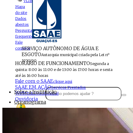
VLIBRAS
Mapa
do site
Dados
abertos
Perguntas
frequentes
Fale
SERVIÇO AUTÔNOMO DE ÁGUA E
conosco
ESGOTO
Autarquia municipal criada pela Lei nº
1970/90
HORÁRIO DE FUNCIONAMENTO
Segunda a
quinta: 8:00 às 11:00 e de 13:00 às 17:00 horas e sexta
até às 16:00 horas
Fale com o SAAE
clique aqui
SAAE EM AÇÃO
Serviços Prestados
Sobre a Instituição
Webmail
Institucional
Ouvidoria
Organograma
Perfil da Instituição
Acesso à
informação
Localização
MENU
Estrutura do SAAE