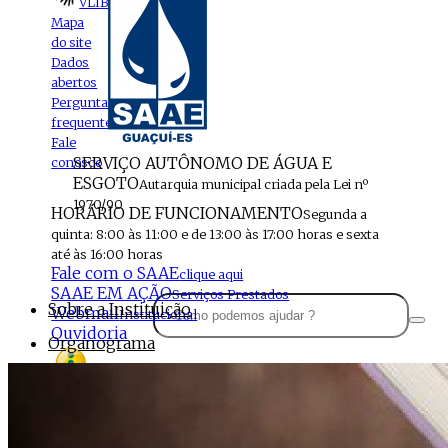
VLIBRAS
Mapa
do site
Dados
abertos
Perguntas
frequentes
Fale
SERVIÇO AUTÔNOMO DE ÁGUA E
conosco
ESGOTO
Autarquia municipal criada pela Lei nº
1970/90
HORÁRIO DE FUNCIONAMENTO
Segunda a
quinta: 8:00 às 11:00 e de 13:00 às 17:00 horas e sexta
até às 16:00 horas
Fale com o SAAE
clique aqui
SAAE EM AÇÃO
Serviços Prestados
Sobre a Instituição
Webmail
Institucional
Ouvidoria
Organograma
Perfil da Instituição
Acesso à
informação
Localização
MENU
Estrutura do SAAE