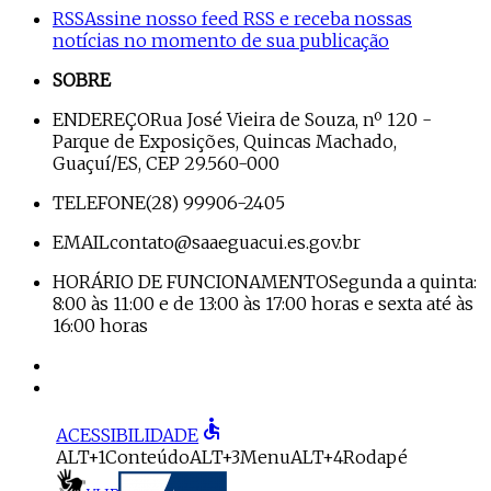
RSS
Assine nosso feed RSS e receba nossas
notícias no momento de sua publicação
SOBRE
ENDEREÇO
Rua José Vieira de Souza, nº 120 -
Parque de Exposições, Quincas Machado,
Guaçuí/ES, CEP 29.560-000
TELEFONE
(28) 99906-2405
EMAIL
contato@saaeguacui.es.gov.br
HORÁRIO DE FUNCIONAMENTO
Segunda a quinta:
8:00 às 11:00 e de 13:00 às 17:00 horas e sexta até às
16:00 horas
accessible
ACESSIBILIDADE
ALT+1
Conteúdo
ALT+3
Menu
ALT+4
Rodapé