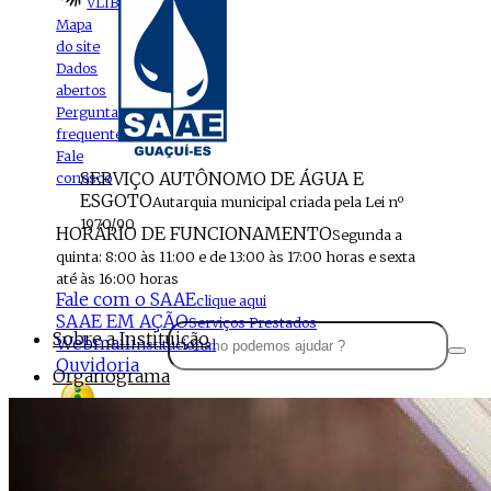
VLIBRAS
Mapa
do site
Dados
abertos
Perguntas
frequentes
Fale
SERVIÇO AUTÔNOMO DE ÁGUA E
conosco
ESGOTO
Autarquia municipal criada pela Lei nº
1970/90
HORÁRIO DE FUNCIONAMENTO
Segunda a
quinta: 8:00 às 11:00 e de 13:00 às 17:00 horas e sexta
até às 16:00 horas
Fale com o SAAE
clique aqui
SAAE EM AÇÃO
Serviços Prestados
Sobre a Instituição
Webmail
Institucional
Ouvidoria
Organograma
Perfil da Instituição
Acesso à
informação
Localização
MENU
Estrutura do SAAE