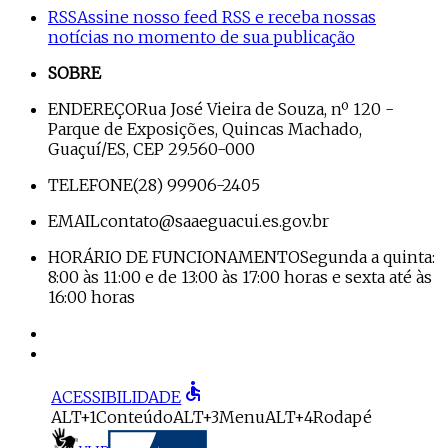
RSS
Assine nosso feed RSS e receba nossas
notícias no momento de sua publicação
SOBRE
ENDEREÇO
Rua José Vieira de Souza, nº 120 -
Parque de Exposições, Quincas Machado,
Guaçuí/ES, CEP 29.560-000
TELEFONE
(28) 99906-2405
EMAIL
contato@saaeguacui.es.gov.br
HORÁRIO DE FUNCIONAMENTO
Segunda a quinta:
8:00 às 11:00 e de 13:00 às 17:00 horas e sexta até às
16:00 horas
accessible
ACESSIBILIDADE
ALT+1
Conteúdo
ALT+3
Menu
ALT+4
Rodapé