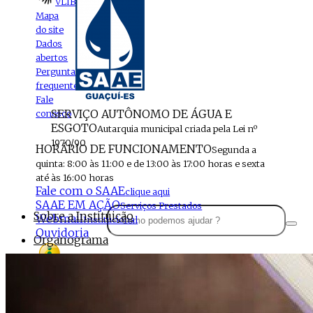
VLIBRAS
Mapa
do site
Dados
abertos
Perguntas
frequentes
Fale
SERVIÇO AUTÔNOMO DE ÁGUA E
conosco
ESGOTO
Autarquia municipal criada pela Lei nº
1970/90
HORÁRIO DE FUNCIONAMENTO
Segunda a
quinta: 8:00 às 11:00 e de 13:00 às 17:00 horas e sexta
até às 16:00 horas
Fale com o SAAE
clique aqui
SAAE EM AÇÃO
Serviços Prestados
Sobre a Instituição
Webmail
Institucional
Ouvidoria
Organograma
Perfil da Instituição
Acesso à
informação
Localização
MENU
Estrutura do SAAE