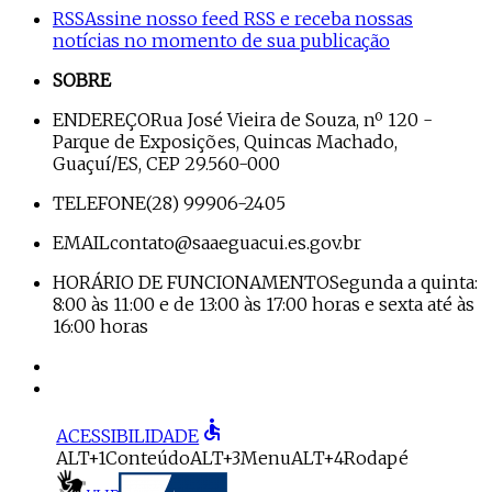
RSS
Assine nosso feed RSS e receba nossas
notícias no momento de sua publicação
SOBRE
ENDEREÇO
Rua José Vieira de Souza, nº 120 -
Parque de Exposições, Quincas Machado,
Guaçuí/ES, CEP 29.560-000
TELEFONE
(28) 99906-2405
EMAIL
contato@saaeguacui.es.gov.br
HORÁRIO DE FUNCIONAMENTO
Segunda a quinta:
8:00 às 11:00 e de 13:00 às 17:00 horas e sexta até às
16:00 horas
accessible
ACESSIBILIDADE
ALT+1
Conteúdo
ALT+3
Menu
ALT+4
Rodapé