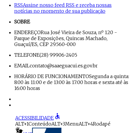
RSS
Assine nosso feed RSS e receba nossas
notícias no momento de sua publicação
SOBRE
ENDEREÇO
Rua José Vieira de Souza, nº 120 -
Parque de Exposições, Quincas Machado,
Guaçuí/ES, CEP 29.560-000
TELEFONE
(28) 99906-2405
EMAIL
contato@saaeguacui.es.gov.br
HORÁRIO DE FUNCIONAMENTO
Segunda a quinta:
8:00 às 11:00 e de 13:00 às 17:00 horas e sexta até às
16:00 horas
accessible
ACESSIBILIDADE
ALT+1
Conteúdo
ALT+3
Menu
ALT+4
Rodapé