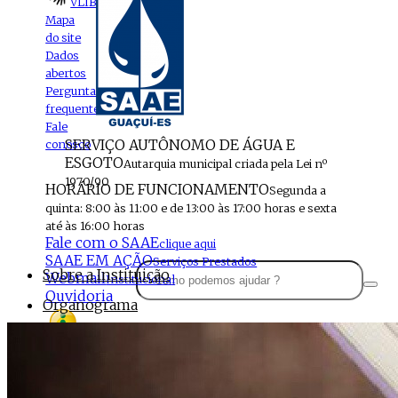
VLIBRAS
Mapa
do site
Dados
abertos
Perguntas
frequentes
Fale
SERVIÇO AUTÔNOMO DE ÁGUA E
conosco
ESGOTO
Autarquia municipal criada pela Lei nº
1970/90
HORÁRIO DE FUNCIONAMENTO
Segunda a
quinta: 8:00 às 11:00 e de 13:00 às 17:00 horas e sexta
até às 16:00 horas
Fale com o SAAE
clique aqui
SAAE EM AÇÃO
Serviços Prestados
Sobre a Instituição
Webmail
Institucional
Ouvidoria
Organograma
Perfil da Instituição
Acesso à
informação
Localização
MENU
Estrutura do SAAE