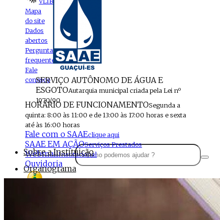
VLIBRAS
Mapa
do site
Dados
abertos
Perguntas
frequentes
Fale
SERVIÇO AUTÔNOMO DE ÁGUA E
conosco
ESGOTO
Autarquia municipal criada pela Lei nº
1970/90
HORÁRIO DE FUNCIONAMENTO
Segunda a
quinta: 8:00 às 11:00 e de 13:00 às 17:00 horas e sexta
até às 16:00 horas
Fale com o SAAE
clique aqui
SAAE EM AÇÃO
Serviços Prestados
Sobre a Instituição
Webmail
Institucional
Ouvidoria
Organograma
Perfil da Instituição
Acesso à
informação
Localização
MENU
Estrutura do SAAE