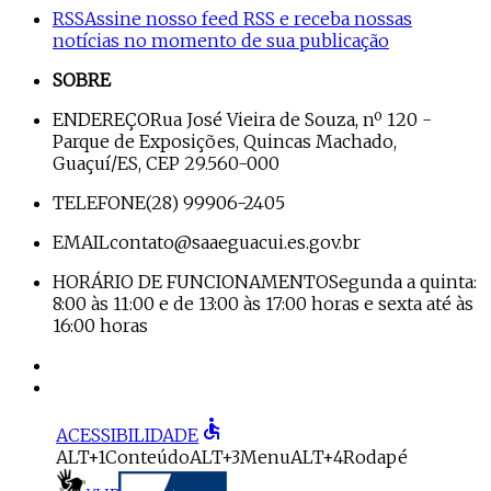
RSS
Assine nosso feed RSS e receba nossas
notícias no momento de sua publicação
SOBRE
ENDEREÇO
Rua José Vieira de Souza, nº 120 -
Parque de Exposições, Quincas Machado,
Guaçuí/ES, CEP 29.560-000
TELEFONE
(28) 99906-2405
EMAIL
contato@saaeguacui.es.gov.br
HORÁRIO DE FUNCIONAMENTO
Segunda a quinta:
8:00 às 11:00 e de 13:00 às 17:00 horas e sexta até às
16:00 horas
accessible
ACESSIBILIDADE
ALT+1
Conteúdo
ALT+3
Menu
ALT+4
Rodapé