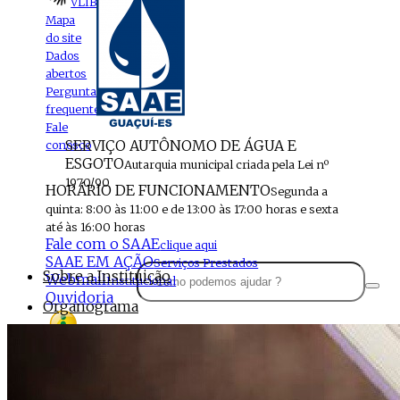
VLIBRAS
Mapa
do site
Dados
abertos
Perguntas
frequentes
Fale
SERVIÇO AUTÔNOMO DE ÁGUA E
conosco
ESGOTO
Autarquia municipal criada pela Lei nº
1970/90
HORÁRIO DE FUNCIONAMENTO
Segunda a
quinta: 8:00 às 11:00 e de 13:00 às 17:00 horas e sexta
até às 16:00 horas
Fale com o SAAE
clique aqui
SAAE EM AÇÃO
Serviços Prestados
Sobre a Instituição
Webmail
Institucional
Ouvidoria
Organograma
Perfil da Instituição
Acesso à
informação
Localização
MENU
Estrutura do SAAE