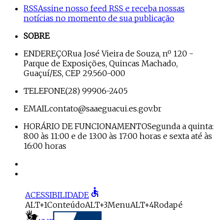
RSS
Assine nosso feed RSS e receba nossas
notícias no momento de sua publicação
SOBRE
ENDEREÇO
Rua José Vieira de Souza, nº 120 -
Parque de Exposições, Quincas Machado,
Guaçuí/ES, CEP 29.560-000
TELEFONE
(28) 99906-2405
EMAIL
contato@saaeguacui.es.gov.br
HORÁRIO DE FUNCIONAMENTO
Segunda a quinta:
8:00 às 11:00 e de 13:00 às 17:00 horas e sexta até às
16:00 horas
accessible
ACESSIBILIDADE
ALT+1
Conteúdo
ALT+3
Menu
ALT+4
Rodapé