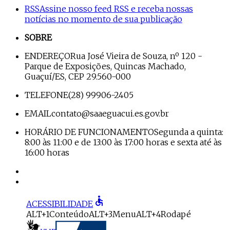
RSS
Assine nosso feed RSS e receba nossas
notícias no momento de sua publicação
SOBRE
ENDEREÇO
Rua José Vieira de Souza, nº 120 -
Parque de Exposições, Quincas Machado,
Guaçuí/ES, CEP 29.560-000
TELEFONE
(28) 99906-2405
EMAIL
contato@saaeguacui.es.gov.br
HORÁRIO DE FUNCIONAMENTO
Segunda a quinta:
8:00 às 11:00 e de 13:00 às 17:00 horas e sexta até às
16:00 horas
accessible
ACESSIBILIDADE
ALT+1
Conteúdo
ALT+3
Menu
ALT+4
Rodapé