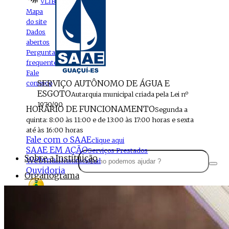
VLIBRAS
Mapa
do site
Dados
abertos
Perguntas
frequentes
Fale
SERVIÇO AUTÔNOMO DE ÁGUA E
conosco
ESGOTO
Autarquia municipal criada pela Lei nº
1970/90
HORÁRIO DE FUNCIONAMENTO
Segunda a
quinta: 8:00 às 11:00 e de 13:00 às 17:00 horas e sexta
até às 16:00 horas
Fale com o SAAE
clique aqui
SAAE EM AÇÃO
Serviços Prestados
Sobre a Instituição
Webmail
Institucional
Ouvidoria
Organograma
Perfil da Instituição
Acesso à
informação
Localização
MENU
Estrutura do SAAE