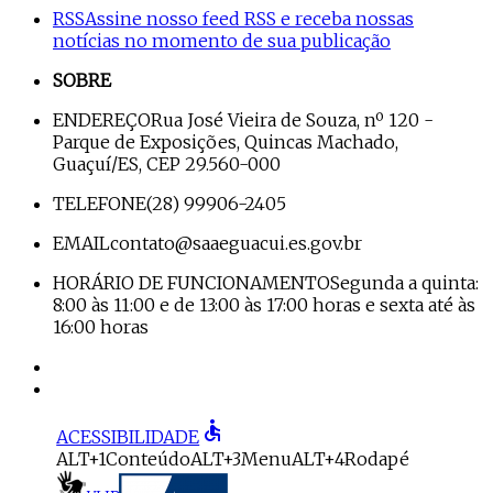
RSS
Assine nosso feed RSS e receba nossas
notícias no momento de sua publicação
SOBRE
ENDEREÇO
Rua José Vieira de Souza, nº 120 -
Parque de Exposições, Quincas Machado,
Guaçuí/ES, CEP 29.560-000
TELEFONE
(28) 99906-2405
EMAIL
contato@saaeguacui.es.gov.br
HORÁRIO DE FUNCIONAMENTO
Segunda a quinta:
8:00 às 11:00 e de 13:00 às 17:00 horas e sexta até às
16:00 horas
accessible
ACESSIBILIDADE
ALT+1
Conteúdo
ALT+3
Menu
ALT+4
Rodapé