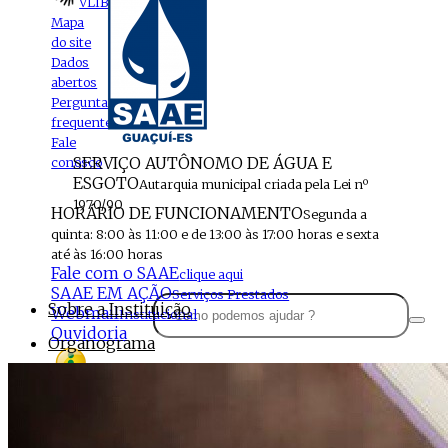
VLIBRAS
Mapa
do site
Dados
abertos
Perguntas
frequentes
Fale
SERVIÇO AUTÔNOMO DE ÁGUA E
conosco
ESGOTO
Autarquia municipal criada pela Lei nº
1970/90
HORÁRIO DE FUNCIONAMENTO
Segunda a
quinta: 8:00 às 11:00 e de 13:00 às 17:00 horas e sexta
até às 16:00 horas
Fale com o SAAE
clique aqui
SAAE EM AÇÃO
Serviços Prestados
Sobre a Instituição
Webmail
Institucional
Ouvidoria
Organograma
Perfil da Instituição
Acesso à
informação
Localização
MENU
Estrutura do SAAE