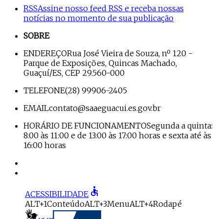
RSS
Assine nosso feed RSS e receba nossas
notícias no momento de sua publicação
SOBRE
ENDEREÇO
Rua José Vieira de Souza, nº 120 -
Parque de Exposições, Quincas Machado,
Guaçuí/ES, CEP 29.560-000
TELEFONE
(28) 99906-2405
EMAIL
contato@saaeguacui.es.gov.br
HORÁRIO DE FUNCIONAMENTO
Segunda a quinta:
8:00 às 11:00 e de 13:00 às 17:00 horas e sexta até às
16:00 horas
accessible
ACESSIBILIDADE
ALT+1
Conteúdo
ALT+3
Menu
ALT+4
Rodapé