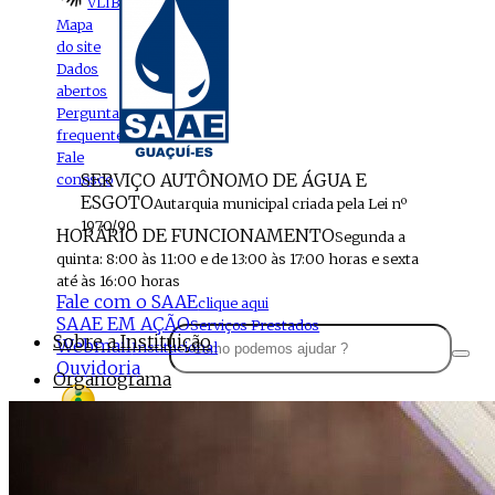
VLIBRAS
Mapa
do site
Dados
abertos
Perguntas
frequentes
Fale
SERVIÇO AUTÔNOMO DE ÁGUA E
conosco
ESGOTO
Autarquia municipal criada pela Lei nº
1970/90
HORÁRIO DE FUNCIONAMENTO
Segunda a
quinta: 8:00 às 11:00 e de 13:00 às 17:00 horas e sexta
até às 16:00 horas
Fale com o SAAE
clique aqui
SAAE EM AÇÃO
Serviços Prestados
Sobre a Instituição
Webmail
Institucional
Ouvidoria
Organograma
Perfil da Instituição
Acesso à
informação
Localização
MENU
Estrutura do SAAE