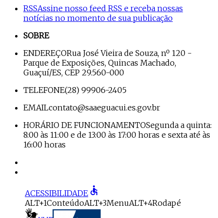
RSS
Assine nosso feed RSS e receba nossas
notícias no momento de sua publicação
SOBRE
ENDEREÇO
Rua José Vieira de Souza, nº 120 -
Parque de Exposições, Quincas Machado,
Guaçuí/ES, CEP 29.560-000
TELEFONE
(28) 99906-2405
EMAIL
contato@saaeguacui.es.gov.br
HORÁRIO DE FUNCIONAMENTO
Segunda a quinta:
8:00 às 11:00 e de 13:00 às 17:00 horas e sexta até às
16:00 horas
accessible
ACESSIBILIDADE
ALT+1
Conteúdo
ALT+3
Menu
ALT+4
Rodapé