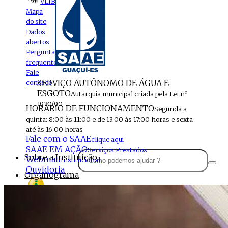
VLIBRAS
Mapa
do site
Dados
abertos
Perguntas
frequentes
Fale
SERVIÇO AUTÔNOMO DE ÁGUA E
conosco
ESGOTO
Autarquia municipal criada pela Lei nº
1970/90
HORÁRIO DE FUNCIONAMENTO
Segunda a
quinta: 8:00 às 11:00 e de 13:00 às 17:00 horas e sexta
até às 16:00 horas
Fale com o SAAE
clique aqui
SAAE EM AÇÃO
Serviços Prestados
Sobre a Instituição
Webmail
Institucional
Ouvidoria
Organograma
Perfil da Instituição
Acesso à
informação
Localização
MENU
Estrutura do SAAE