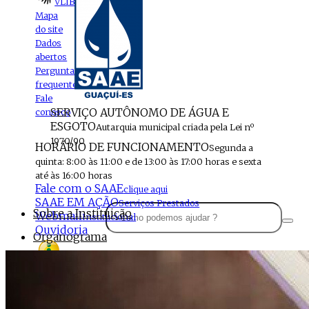
VLIBRAS
Mapa
do site
Dados
abertos
Perguntas
frequentes
Fale
SERVIÇO AUTÔNOMO DE ÁGUA E
conosco
ESGOTO
Autarquia municipal criada pela Lei nº
1970/90
HORÁRIO DE FUNCIONAMENTO
Segunda a
quinta: 8:00 às 11:00 e de 13:00 às 17:00 horas e sexta
até às 16:00 horas
Fale com o SAAE
clique aqui
SAAE EM AÇÃO
Serviços Prestados
Sobre a Instituição
Webmail
Institucional
Ouvidoria
Organograma
Perfil da Instituição
Acesso à
informação
Localização
MENU
Estrutura do SAAE