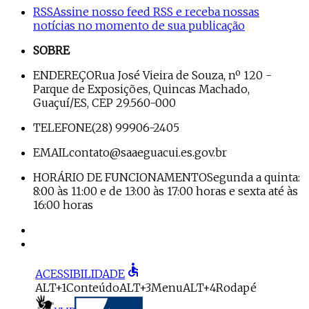
RSS
Assine nosso feed RSS e receba nossas
notícias no momento de sua publicação
SOBRE
ENDEREÇO
Rua José Vieira de Souza, nº 120 -
Parque de Exposições, Quincas Machado,
Guaçuí/ES, CEP 29.560-000
TELEFONE
(28) 99906-2405
EMAIL
contato@saaeguacui.es.gov.br
HORÁRIO DE FUNCIONAMENTO
Segunda a quinta:
8:00 às 11:00 e de 13:00 às 17:00 horas e sexta até às
16:00 horas
accessible
ACESSIBILIDADE
ALT+1
Conteúdo
ALT+3
Menu
ALT+4
Rodapé