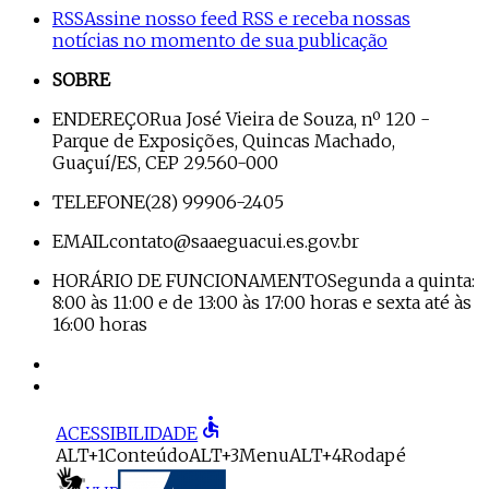
RSS
Assine nosso feed RSS e receba nossas
notícias no momento de sua publicação
SOBRE
ENDEREÇO
Rua José Vieira de Souza, nº 120 -
Parque de Exposições, Quincas Machado,
Guaçuí/ES, CEP 29.560-000
TELEFONE
(28) 99906-2405
EMAIL
contato@saaeguacui.es.gov.br
HORÁRIO DE FUNCIONAMENTO
Segunda a quinta:
8:00 às 11:00 e de 13:00 às 17:00 horas e sexta até às
16:00 horas
accessible
ACESSIBILIDADE
ALT+1
Conteúdo
ALT+3
Menu
ALT+4
Rodapé