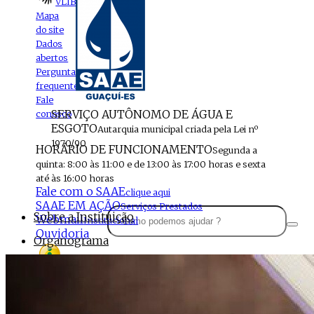
VLIBRAS
Mapa
do site
Dados
abertos
Perguntas
frequentes
Fale
SERVIÇO AUTÔNOMO DE ÁGUA E
conosco
ESGOTO
Autarquia municipal criada pela Lei nº
1970/90
HORÁRIO DE FUNCIONAMENTO
Segunda a
quinta: 8:00 às 11:00 e de 13:00 às 17:00 horas e sexta
até às 16:00 horas
Fale com o SAAE
clique aqui
SAAE EM AÇÃO
Serviços Prestados
Sobre a Instituição
Webmail
Institucional
Ouvidoria
Organograma
Perfil da Instituição
Acesso à
informação
Localização
MENU
Estrutura do SAAE