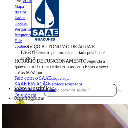
VLIBRAS
Mapa
do site
Dados
abertos
Perguntas
frequentes
Fale
SERVIÇO AUTÔNOMO DE ÁGUA E
conosco
ESGOTO
Autarquia municipal criada pela Lei nº
1970/90
HORÁRIO DE FUNCIONAMENTO
Segunda a
quinta: 8:00 às 11:00 e de 13:00 às 17:00 horas e sexta
até às 16:00 horas
Fale com o SAAE
clique aqui
SAAE EM AÇÃO
Serviços Prestados
Sobre a Instituição
Webmail
Institucional
Ouvidoria
Organograma
Perfil da Instituição
Acesso à
informação
Localização
MENU
Estrutura do SAAE