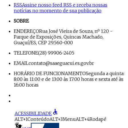
RSS
Assine nosso feed RSS e receba nossas
notícias no momento de sua publicação
SOBRE
ENDEREÇO
Rua José Vieira de Souza, nº 120 -
Parque de Exposições, Quincas Machado,
Guaçuí/ES, CEP 29.560-000
TELEFONE
(28) 99906-2405
EMAIL
contato@saaeguacui.es.gov.br
HORÁRIO DE FUNCIONAMENTO
Segunda a quinta:
8:00 às 11:00 e de 13:00 às 17:00 horas e sexta até às
16:00 horas
accessible
ACESSIBILIDADE
ALT+1
Conteúdo
ALT+3
Menu
ALT+4
Rodapé