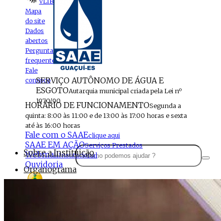
VLIBRAS
Mapa
do site
Dados
abertos
Perguntas
frequentes
Fale
SERVIÇO AUTÔNOMO DE ÁGUA E
conosco
ESGOTO
Autarquia municipal criada pela Lei nº
1970/90
HORÁRIO DE FUNCIONAMENTO
Segunda a
quinta: 8:00 às 11:00 e de 13:00 às 17:00 horas e sexta
até às 16:00 horas
Fale com o SAAE
clique aqui
SAAE EM AÇÃO
Serviços Prestados
Sobre a Instituição
Webmail
Institucional
Ouvidoria
Organograma
Perfil da Instituição
Acesso à
informação
Localização
MENU
Estrutura do SAAE