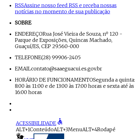
RSS
Assine nosso feed RSS e receba nossas
notícias no momento de sua publicação
SOBRE
ENDEREÇO
Rua José Vieira de Souza, nº 120 -
Parque de Exposições, Quincas Machado,
Guaçuí/ES, CEP 29.560-000
TELEFONE
(28) 99906-2405
EMAIL
contato@saaeguacui.es.gov.br
HORÁRIO DE FUNCIONAMENTO
Segunda a quinta:
8:00 às 11:00 e de 13:00 às 17:00 horas e sexta até às
16:00 horas
accessible
ACESSIBILIDADE
ALT+1
Conteúdo
ALT+3
Menu
ALT+4
Rodapé