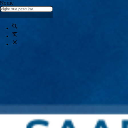
Nome
notificações
Tudo atualizado!
search
format_clear
close