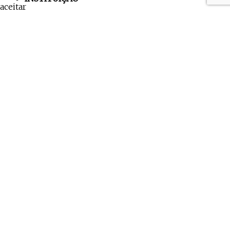
aceitar
Sobre a Instituição
Organograma
Perfil da Instituição
Localização
Estrutura do SAAE
PUBLICAÇÕES
Agenda do Diretor
Captação
Notícias
Portarias
Processos Seletivos
Tratamento