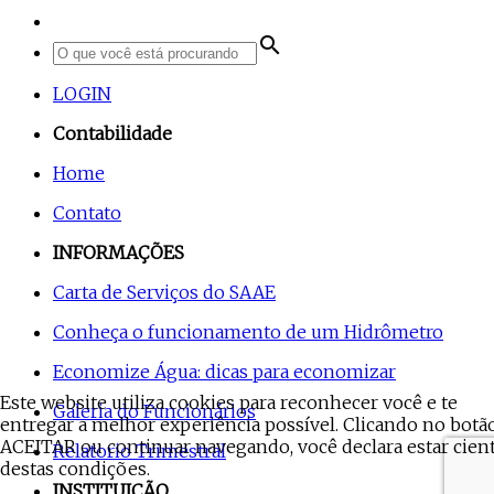
search
LOGIN
Contabilidade
Home
Contato
INFORMAÇÕES
Carta de Serviços do SAAE
Conheça o funcionamento de um Hidrômetro
Economize Água: dicas para economizar
Este website utiliza cookies para reconhecer você e te
Galeria do Funcionários
entregar a melhor experiência possível. Clicando no botã
ACEITAR ou continuar navegando, você declara estar cien
Relatorio Trimestral
destas condições.
INSTITUIÇÃO